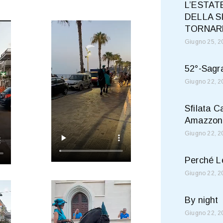
L’ESTAT
DELLA S
TORNAR
Giugno 25, 
52°-Sagr
Giugno 22, 
Sfilata Ca
Amazzone
Giugno 22, 
Perché L
Giugno 22, 
By night
Giugno 22, 