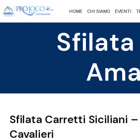
HOME
CHI SIAMO
EVENTI
T
Sfilata
Ama
Sfilata Carretti Sicilian
Cavalieri