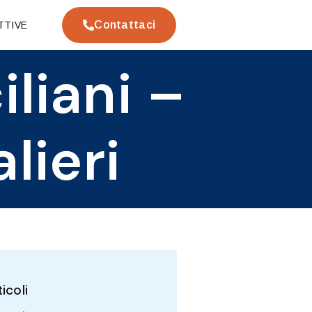
Contattaci
TTIVE
iliani –
ieri
ticoli