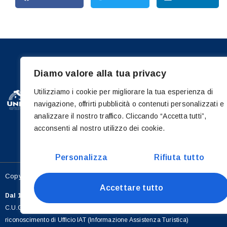
Diamo valore alla tua privacy
Sede:
Piazza Corrado Cagli, 98
Utilizziamo i cookie per migliorare la tua esperienza di
navigazione, offrirti pubblicità o contenuti personalizzati e
Ufficio Turistico della Pro
analizzare il nostro traffico. Cliccando “Accetta tutti”,
Via Vitt. Emanuele 176 -
acconsenti al nostro utilizzo dei cookie.
Personalizza
Rifiuta tutto
Copyright 2026 © Pro Loco Letojanni APS - P.IVA: 03366450835 - C.F.
Accettare tutto
Dal 15/02/2023
– con D.D.G. n° 246 è iscritta nella sezione Associazioni d
C.U.C. Centrale unica di Committenza dei Comuni di Letojanni, Taormina, Ca
riconoscimento di Ufficio IAT (Informazione Assistenza Turistica)