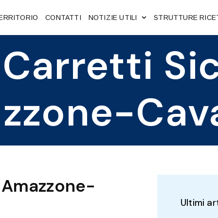
ERRITORIO
CONTATTI
NOTIZIE UTILI
STRUTTURE RICE
 Carretti Sic
zzone-Caval
i – Amazzone-
Ultimi ar