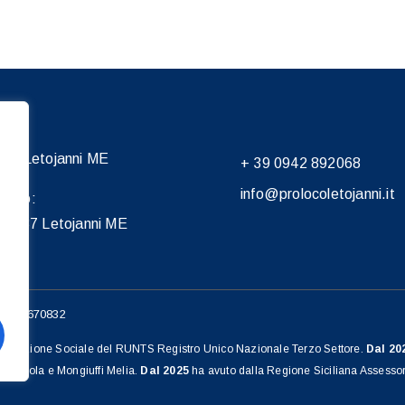
037 Letojanni ME
+ 39 0942 892068
info@prolocoletojanni.it
 Loco:
 98037 Letojanni ME
 87001670832
i Promozione Sociale del RUNTS Registro Unico Nazionale Terzo Settore.
Dal 20
stelmola e Mongiuffi Melia.
Dal 2025
ha avuto dalla Regione Siciliana Assessora