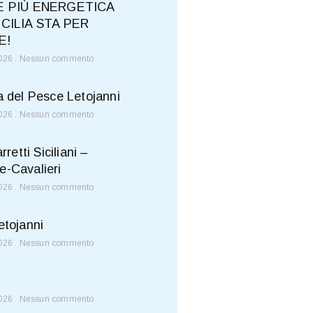
E PIÙ ENERGETICA
ICILIA STA PER
E!
2026
Nessun commento
a del Pesce Letojanni
2026
Nessun commento
rretti Siciliani –
-Cavalieri
2026
Nessun commento
etojanni
2026
Nessun commento
2026
Nessun commento